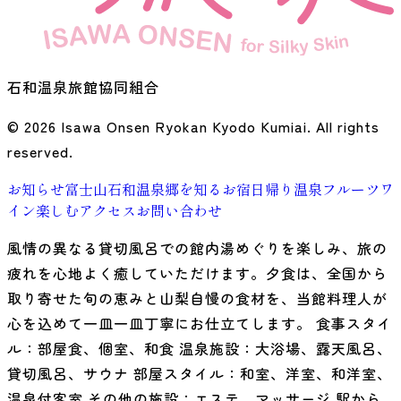
石和温泉旅館協同組合
© 2026 Isawa Onsen Ryokan Kyodo Kumiai. All rights
reserved.
お知らせ
富士山石和温泉郷を知る
お宿
日帰り温泉
フルーツ
ワ
イン
楽しむ
アクセス
お問い合わせ
風情の異なる貸切風呂での館内湯めぐりを楽しみ、旅の
疲れを心地よく癒していただけます。夕食は、全国から
取り寄せた旬の恵みと山梨自慢の食材を、当館料理人が
心を込めて一皿一皿丁寧にお仕立てします。 食事スタイ
ル：部屋食、個室、和食 温泉施設：大浴場、露天風呂、
貸切風呂、サウナ 部屋スタイル：和室、洋室、和洋室、
温泉付客室 その他の施設：エステ、マッサージ 駅から