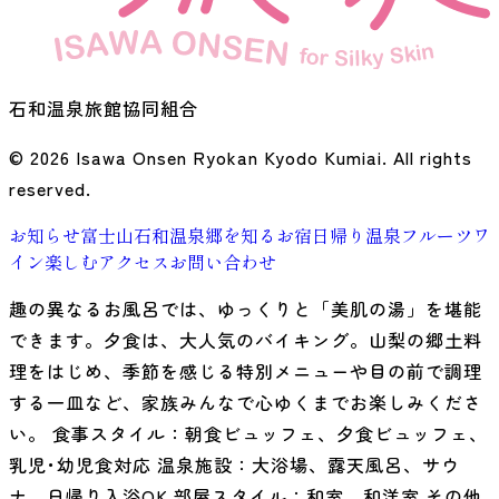
石和温泉旅館協同組合
© 2026 Isawa Onsen Ryokan Kyodo Kumiai. All rights
reserved.
お知らせ
富士山石和温泉郷を知る
お宿
日帰り温泉
フルーツ
ワ
イン
楽しむ
アクセス
お問い合わせ
趣の異なるお風呂では、ゆっくりと「美肌の湯」を堪能
できます。夕食は、大人気のバイキング。山梨の郷土料
理をはじめ、季節を感じる特別メニューや目の前で調理
する一皿など、家族みんなで心ゆくまでお楽しみくださ
い。 食事スタイル：朝食ビュッフェ、夕食ビュッフェ、
乳児･幼児食対応 温泉施設：大浴場、露天風呂、サウ
ナ、日帰り入浴OK 部屋スタイル：和室、和洋室 その他